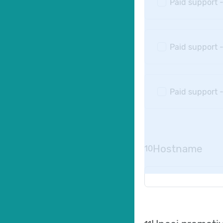
Paid support -
Paid support 
Paid support -
Hostname
10