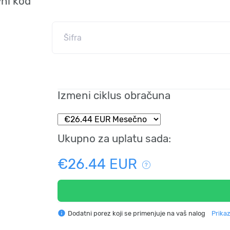
ni kod
Izmeni ciklus obračuna
Ukupno za uplatu sada:
€26.44 EUR
info
Dodatni porez koji se primenjuje na vaš nalog
Prikaz