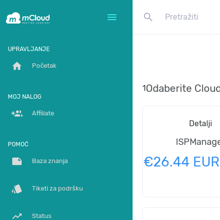
search
menu
UPRAVLJANJE
home
Početak
Odaberite Clou
1
MOJ NALOG
group_add
Affiliate
Detalji
ISPManag
POMOĆ
€26.44 EUR
note
Baza znanja
style
Tiketi za podršku
trending_up
Status