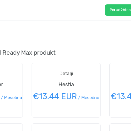
Porudžbin
d Ready Max produkt
Detalji
er
Hestia
€13.44 EUR
€13.
/
Mesečno
/
Mesečno