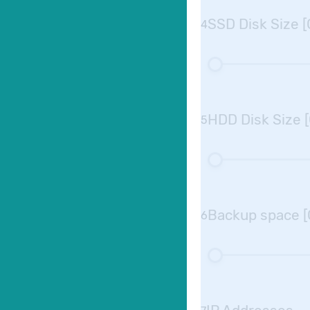
SSD Disk Size 
4
HDD Disk Size 
5
Backup space [
6