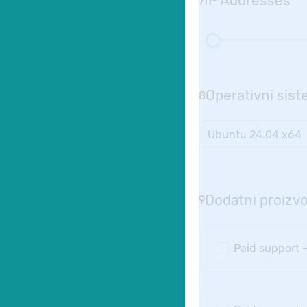
IP Addresses
7
Operativni sis
8
Dodatni proizvo
9
Paid support 