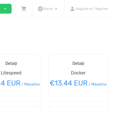
shopping_cart
language
arrow_drop_down
person
expand_more
a
Srpski
Ulogujte se / Register
Detalji
Detalji
Litespeed
Docker
44 EUR
€13.44 EUR
/
Mesečno
/
Mesečno