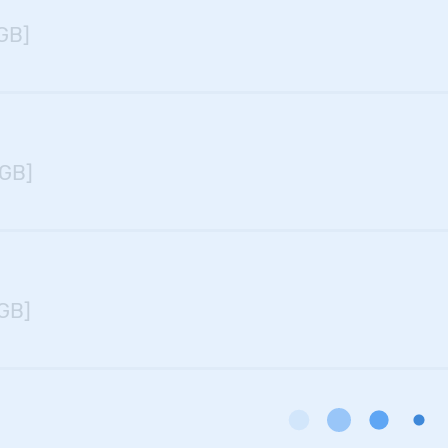
[GB]
[GB]
GB]