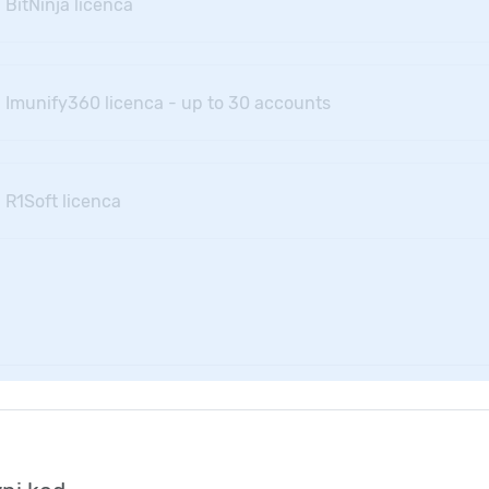
 BitNinja licenca
- Imunify360 licenca - up to 30 accounts
 R1Soft licenca