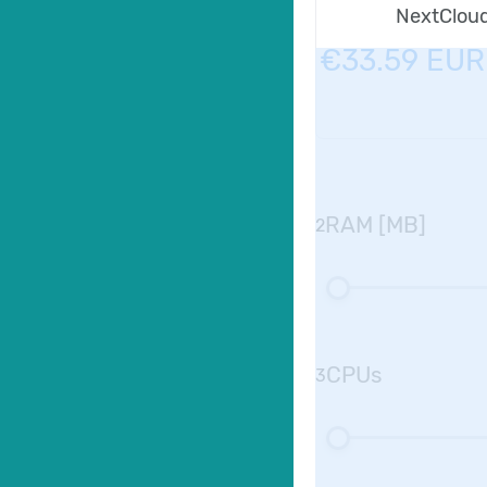
NextClou
€33.59 EUR
RAM [MB]
2
CPUs
3