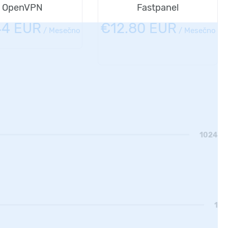
OpenVPN
Fastpanel
44 EUR
€12.80 EUR
/
Mesečno
/
Mesečno
1024
1