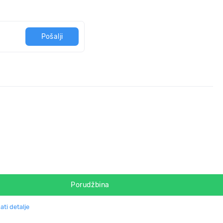
Pošalji
Porudžbina
ati detalje