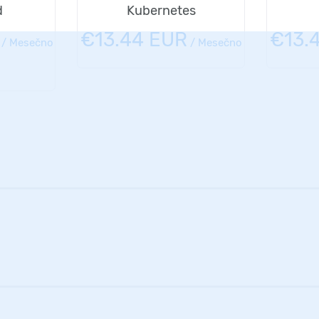
d
Kubernetes
€13.44 EUR
€13.
/
Mesečno
/
Mesečno