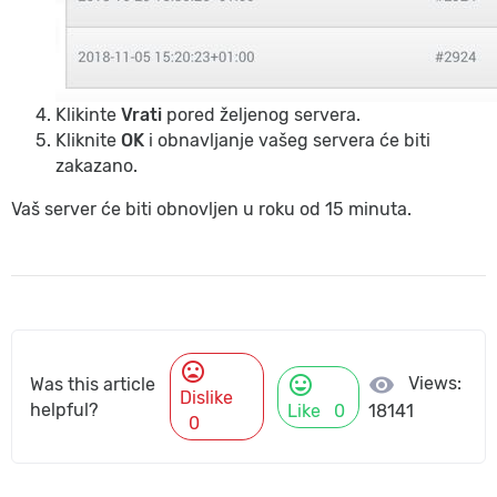
Klikinte
Vrati
pored željenog servera.
Kliknite
OK
i obnavljanje vašeg servera će biti
zakazano.
Vaš server će biti obnovljen u roku od 15 minuta.
mood_bad
mood
visibility
Views:
Was this article
Dislike
helpful?
Like
0
18141
0