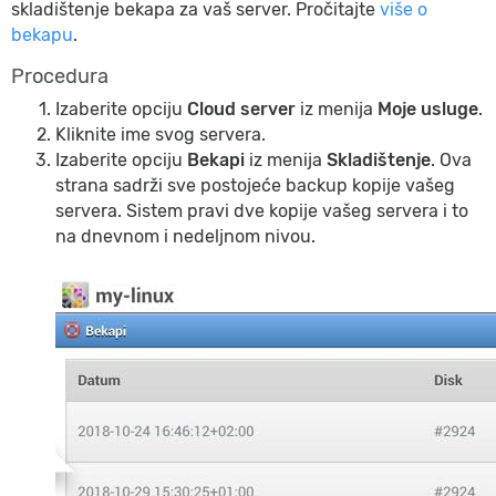
skladištenje bekapa za vaš server. Pročitajte
više o
bekapu
.
Procedura
Izaberite opciju
Cloud server
iz menija
Moje usluge
.
Kliknite ime svog servera.
Izaberite opciju
Bekapi
iz menija
Skladištenje
. Ova
strana sadrži sve postojeće backup kopije vašeg
servera. Sistem pravi dve kopije vašeg servera i to
na dnevnom i nedeljnom nivou.