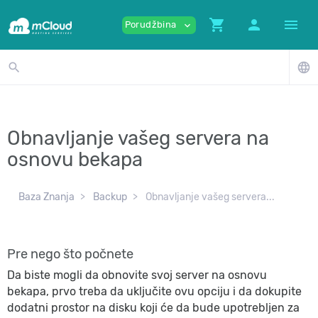
shopping_cart
person
menu
Porudžbina
expand_more
search
language
Obnavljanje vašeg servera na
osnovu bekapa
Baza Znanja
Backup
Obnavljanje vašeg servera...
Pre nego što počnete
Da biste mogli da obnovite svoj server na osnovu
bekapa, prvo treba da uključite ovu opciju i da dokupite
dodatni prostor na disku koji će da bude upotrebljen za