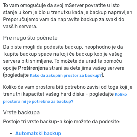
To vam omogućuje da svoj mServer povratite u isto
stanje u kom je bio u trenutku kada je backup napravljen.
Preporučujemo vam da napravite backup za svaki do
vasših servera.
Pre nego što počnete
Da biste mogli da podesite backup, neophodno je da
kupite backup space na koji će backup kopije vašeg
servera biti snimljene. To možete da uradite pomoću
opcije
Proširenje
na strani sa detaljima vašeg servera
(pogledajte
).
Kako da zakupim prostor za backup?
Koliko će vam prostora biti potrebno zavisi od toga koji je
trenutni kapacitet vašeg hard diska - pogledajte
Koliko
prostora mi je potrebno za backup?
Vrste backupa
Postoje tri vrste backup-a koje možete da podesite:
Automatski backup