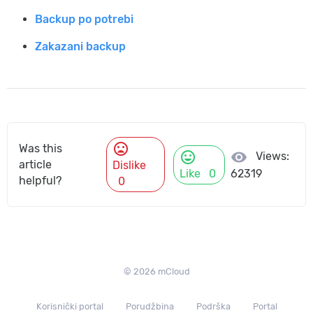
Backup po potrebi
Zakazani backup
mood_bad
Was this
mood
visibility
Views:
article
Dislike
Like
0
62319
helpful?
0
© 2026 mCloud
Korisnički portal
Porudžbina
Podrška
Portal