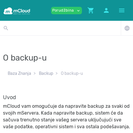
shopping_cart
person
menu
Porudžbina
expand_more
search
language
O backup-u
Baza Znanja
Backup
O backup-u
Uvod
mCloud vam omogućuje da napravite backup za svaki od
svojih mServera. Kada napravite backup, sistem će da
sačuva trenutno stanje vašeg servera uključujući sve
vaše podatke, operativni sistem i sva ostala podešavanja.