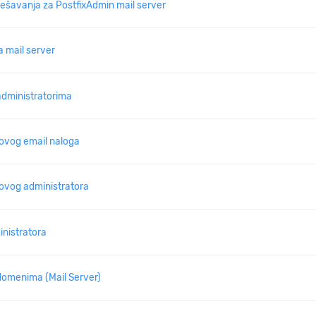
šavanja za PostfixAdmin mail server
 mail server
administratorima
ovog email naloga
ovog administratora
inistratora
domenima (Mail Server)