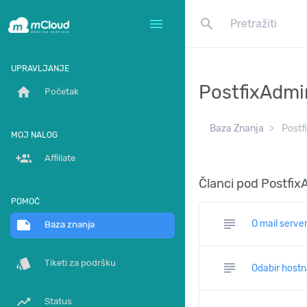
search
menu
UPRAVLJANJE
PostfixAdmi
home
Početak
Baza Znanja
Postf
MOJ NALOG
group_add
Affiliate
Članci pod Postfix
POMOĆ
subject
note
O mail serve
Baza znanja
style
Tiketi za podršku
subject
Odabir hostn
trending_up
Status