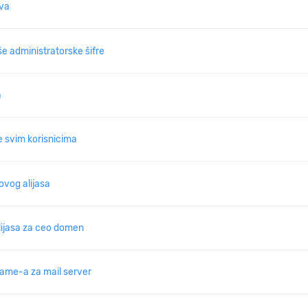
ova
 administratorske šifre
a
e svim korisnicima
vog alijasa
lijasa za ceo domen
ame-a za mail server