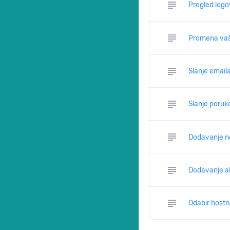
subject
Pregled log
subject
Promena vaše
subject
Slanje email
subject
Slanje poruk
subject
Dodavanje no
subject
Dodavanje a
subject
Odabir hostn