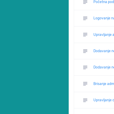
subject
Početna pode
subject
Logovanje na
subject
Upravljanje 
subject
Dodavanje n
subject
Dodavanje n
subject
Brisanje adm
subject
Upravljanje 