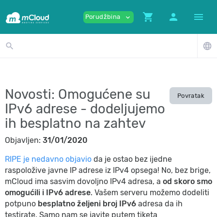
shopping_cart
person
menu
Porudžbina
expand_more
search
language
Novosti: Omogućene su
Povratak
IPv6 adrese - dodeljujemo
ih besplatno na zahtev
Objavljen:
31/01/2020
RIPE je nedavno objavio
da je ostao bez ijedne
raspoložive javne IP adrese iz IPv4 opsega! No, bez brige,
mCloud ima sasvim dovoljno IPv4 adresa, a
od skoro smo
omogućili i IPv6 adrese
. Vašem serveru možemo dodeliti
potpuno
besplatno željeni broj IPv6
adresa da ih
testirate. Samo nam se javite putem tiketa