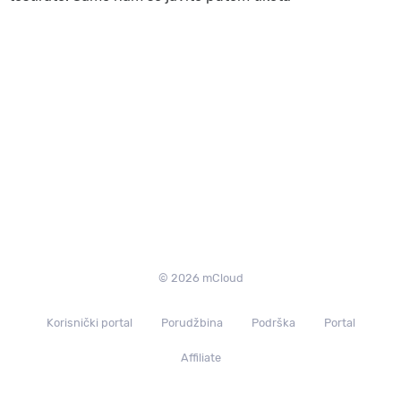
© 2026 mCloud
Korisnički portal
Porudžbina
Podrška
Portal
Affiliate